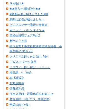
ＧＷ明け★
❀❀新入社員歓迎会 ❀❀
❀❀新年度が始まりました❀❀
新聞に広告が載りました！
ビジネスマナー講習☆食事会
★ハッピーバレンタイン★
高校生就職フェアPart2
新年のご挨拶
給水装置工事主任技術者試験合格者、冬
期休暇のお知らせ
クリスマス飾り付け(◍╹ᴗ╹◍)
ＩＳＯ,Ｐマーク取得
ハロウィン飾り付け（＾◇＾）
地引網 <゜)))彡
本社講習会
北海道出張
保養所利用
指定店登録・夏季休暇のお知らせ
名古屋飾り付け(^^)、学校訪問
季節の飾り付け