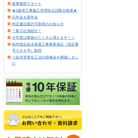
新事務所スタート
★1級管工事施工管理技士試験合格者★
忘年会＆新年会
特定建設業許可取得のお知らせ
＊新入社員紹介＊
今年度は家族がたくさん増えます！！
柏市指定給水装置工事事業者証（指定番
号５６６号）取得
☆給水管更生工法の研修会を開催しまし
た