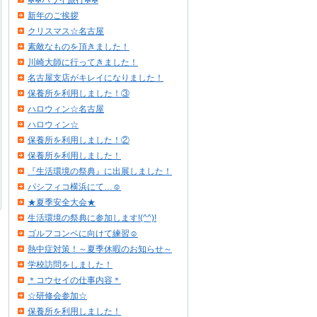
✻✻ハワイ旅行✻✻
新年のご挨拶
クリスマス☆名古屋
素敵なものを頂きました！
川崎大師に行ってきました！
名古屋支店がキレイになりました！
保養所を利用しました！③
ハロウィン☆名古屋
ハロウィン☆
保養所を利用しました！②
保養所を利用しました！
『生活環境の祭典』に出展しました！
パシフィコ横浜にて…☺
★夏季安全大会★
生活環境の祭典に参加します!(^^)!
ゴルフコンペに向けて練習☺
熱中症対策！～夏季休暇のお知らせ～
学校訪問をしました！
＊コウセイの仕事内容＊
☆研修会参加☆
保養所を利用しました！