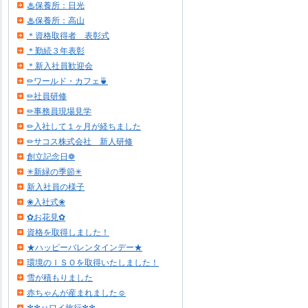
♨保養所：日光
♨保養所：高山
＊資格取得者 表彰式
＊勤続３年表彰
＊新入社員歓迎会
✏ワールド・カフェ🍵
✏社員研修
✏事務員現場見学
✏入社して１ヶ月が経ちました
✏サコス株式会社 新人研修
創立記念日❁
✳新緑の季節✳
新入社員の様子
❀入社式❀
✿お花見✿
資格を取得しました！
★ハッピーバレンタインデー★
環境のＩＳＯを取得いたしました！
雪が積もりました
赤ちゃんが産まれました☺