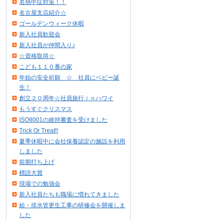
名熱中症対策！！
名古屋支店紹介☆
ゴールデンウィーク休暇
新入社員歓迎会
新入社員が仲間入り♪
☆資格取得☆
こども１１０番の家
年始の安全祈願 ☆ 社員にベビー誕
生！
創立２０周年☆社員旅行ｉｎハワイ
もうすぐクリスマス
ISO9001の維持審査を受けました
Trick Or Treat!!
夏季休暇中に会社保養認定の施設を利用
しました
前期打ち上げ
標語大賞
現場での勉強会
新入社員たちも職場に慣れてきました
給・排水管更生工事の研修会を開催しま
した