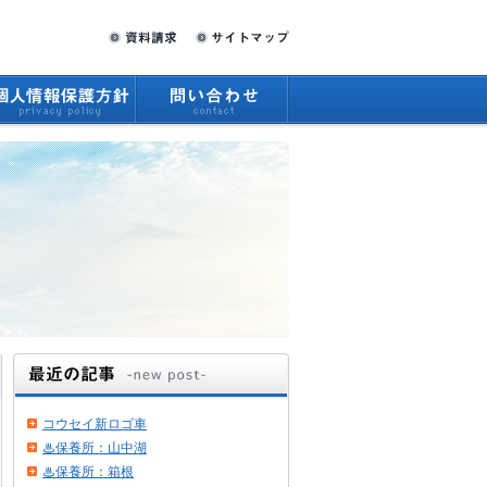
コウセイ新ロゴ車
♨保養所：山中湖
♨保養所：箱根