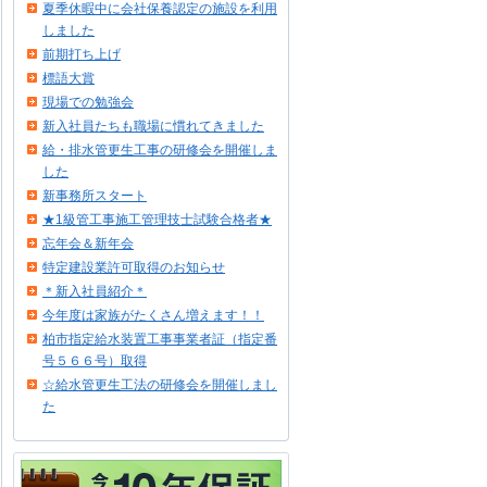
夏季休暇中に会社保養認定の施設を利用
しました
前期打ち上げ
標語大賞
現場での勉強会
新入社員たちも職場に慣れてきました
給・排水管更生工事の研修会を開催しま
した
新事務所スタート
★1級管工事施工管理技士試験合格者★
忘年会＆新年会
特定建設業許可取得のお知らせ
＊新入社員紹介＊
今年度は家族がたくさん増えます！！
柏市指定給水装置工事事業者証（指定番
号５６６号）取得
☆給水管更生工法の研修会を開催しまし
た