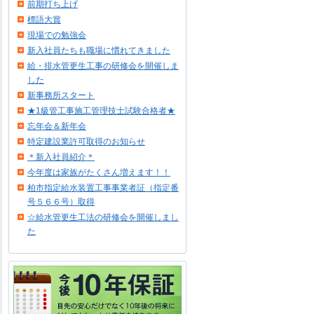
前期打ち上げ
標語大賞
現場での勉強会
新入社員たちも職場に慣れてきました
給・排水管更生工事の研修会を開催しま
した
新事務所スタート
★1級管工事施工管理技士試験合格者★
忘年会＆新年会
特定建設業許可取得のお知らせ
＊新入社員紹介＊
今年度は家族がたくさん増えます！！
柏市指定給水装置工事事業者証（指定番
号５６６号）取得
☆給水管更生工法の研修会を開催しまし
た