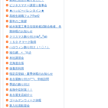
新聞に広告が載りました！
ビジネスマナー講習☆食事会
★ハッピーバレンタイン★
高校生就職フェアPart2
新年のご挨拶
給水装置工事主任技術者試験合格者、冬
期休暇のお知らせ
クリスマス飾り付け(◍╹ᴗ╹◍)
ＩＳＯ,Ｐマーク取得
ハロウィン飾り付け（＾◇＾）
地引網 <゜)))彡
本社講習会
北海道出張
保養所利用
指定店登録・夏季休暇のお知らせ
名古屋飾り付け(^^)、学校訪問
季節の飾り付け
名熱中症対策！！
名古屋支店紹介☆
ゴールデンウィーク休暇
新入社員歓迎会