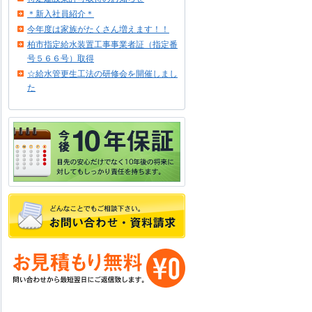
＊新入社員紹介＊
今年度は家族がたくさん増えます！！
柏市指定給水装置工事事業者証（指定番
号５６６号）取得
☆給水管更生工法の研修会を開催しまし
た