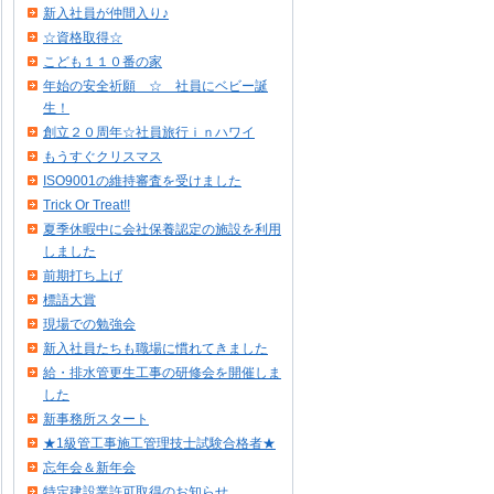
新入社員が仲間入り♪
☆資格取得☆
こども１１０番の家
年始の安全祈願 ☆ 社員にベビー誕
生！
創立２０周年☆社員旅行ｉｎハワイ
もうすぐクリスマス
ISO9001の維持審査を受けました
Trick Or Treat!!
夏季休暇中に会社保養認定の施設を利用
しました
前期打ち上げ
標語大賞
現場での勉強会
新入社員たちも職場に慣れてきました
給・排水管更生工事の研修会を開催しま
した
新事務所スタート
★1級管工事施工管理技士試験合格者★
忘年会＆新年会
特定建設業許可取得のお知らせ