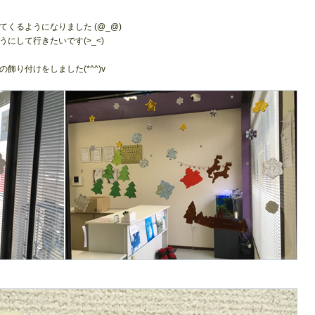
くるようになりました (@_@)
にして行きたいです(>_<)
り付けをしました(*^^)v