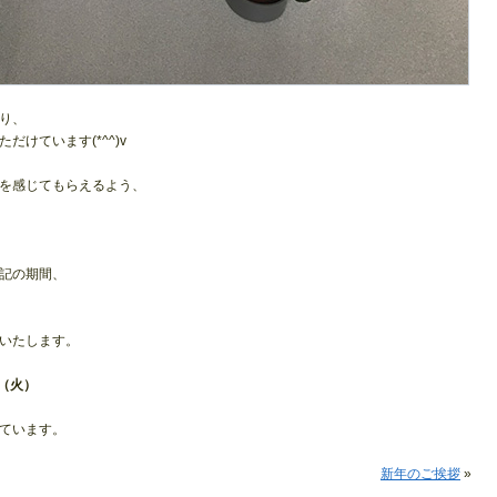
り、
けています(*^^)v
を感じてもらえるよう、
記の期間、
いたします。
日（火）
ています。
新年のご挨拶
»