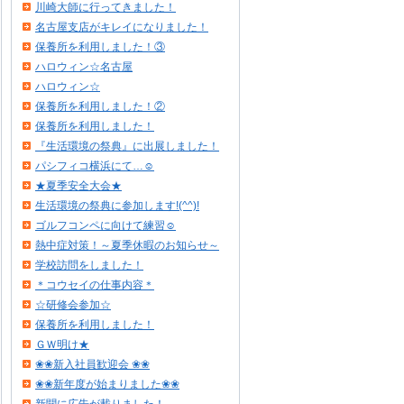
川崎大師に行ってきました！
名古屋支店がキレイになりました！
保養所を利用しました！③
ハロウィン☆名古屋
ハロウィン☆
保養所を利用しました！②
保養所を利用しました！
『生活環境の祭典』に出展しました！
パシフィコ横浜にて…☺
★夏季安全大会★
生活環境の祭典に参加します!(^^)!
ゴルフコンペに向けて練習☺
熱中症対策！～夏季休暇のお知らせ～
学校訪問をしました！
＊コウセイの仕事内容＊
☆研修会参加☆
保養所を利用しました！
ＧＷ明け★
❀❀新入社員歓迎会 ❀❀
❀❀新年度が始まりました❀❀