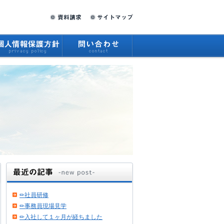
✏社員研修
✏事務員現場見学
✏入社して１ヶ月が経ちました