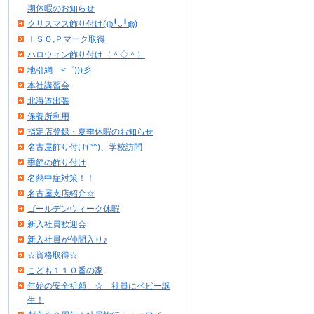
期休暇のお知らせ
クリスマス飾り付け(◍╹ᴗ╹◍)
ＩＳＯ,Ｐマーク取得
ハロウィン飾り付け（＾◇＾）
地引網 <゜)))彡
本社講習会
北海道出張
保養所利用
指定店登録・夏季休暇のお知らせ
名古屋飾り付け(^^)、学校訪問
季節の飾り付け
名熱中症対策！！
名古屋支店紹介☆
ゴールデンウィーク休暇
新入社員歓迎会
新入社員が仲間入り♪
☆資格取得☆
こども１１０番の家
年始の安全祈願 ☆ 社員にベビー誕
生！