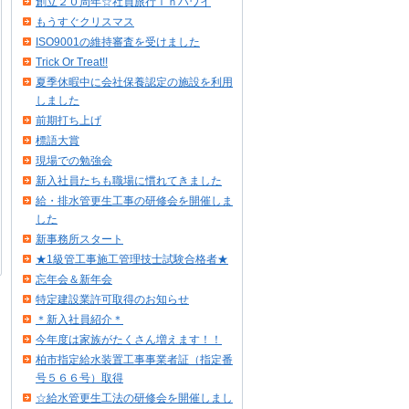
創立２０周年☆社員旅行ｉｎハワイ
もうすぐクリスマス
ISO9001の維持審査を受けました
Trick Or Treat!!
夏季休暇中に会社保養認定の施設を利用
しました
前期打ち上げ
標語大賞
現場での勉強会
新入社員たちも職場に慣れてきました
給・排水管更生工事の研修会を開催しま
した
新事務所スタート
★1級管工事施工管理技士試験合格者★
忘年会＆新年会
特定建設業許可取得のお知らせ
＊新入社員紹介＊
今年度は家族がたくさん増えます！！
柏市指定給水装置工事事業者証（指定番
号５６６号）取得
☆給水管更生工法の研修会を開催しまし