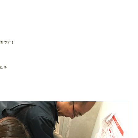
査です！
た☺