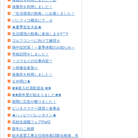
保養所を利用しました！②
保養所を利用しました！
『生活環境の祭典』に出展しました！
パシフィコ横浜にて…☺
★夏季安全大会★
生活環境の祭典に参加します!(^^)!
ゴルフコンペに向けて練習☺
熱中症対策！～夏季休暇のお知らせ～
学校訪問をしました！
＊コウセイの仕事内容＊
☆研修会参加☆
保養所を利用しました！
ＧＷ明け★
❀❀新入社員歓迎会 ❀❀
❀❀新年度が始まりました❀❀
新聞に広告が載りました！
ビジネスマナー講習☆食事会
★ハッピーバレンタイン★
高校生就職フェアPart2
新年のご挨拶
給水装置工事主任技術者試験合格者、冬