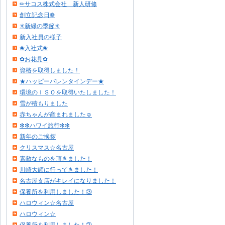
✏サコス株式会社 新人研修
創立記念日❁
✳新緑の季節✳
新入社員の様子
❀入社式❀
✿お花見✿
資格を取得しました！
★ハッピーバレンタインデー★
環境のＩＳＯを取得いたしました！
雪が積もりました
赤ちゃんが産まれました☺
✻✻ハワイ旅行✻✻
新年のご挨拶
クリスマス☆名古屋
素敵なものを頂きました！
川崎大師に行ってきました！
名古屋支店がキレイになりました！
保養所を利用しました！③
ハロウィン☆名古屋
ハロウィン☆