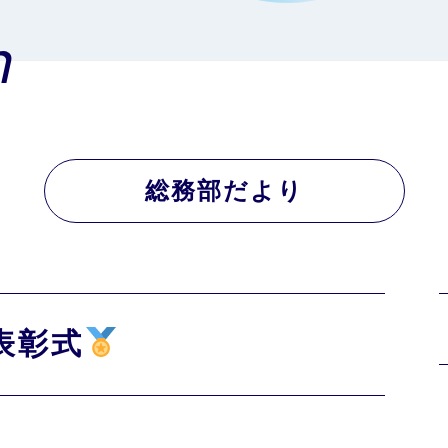
n
総務部だより
表彰式