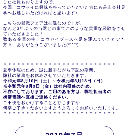
した社員もおりますので、
今回、コウセイに興味を持っていただいた方にも是非会社見
学へお越しいただければと思います♪
こちらの就職フェアは抽選なのですが、
なんと3年ぶりの当選との事でこのような貴重な経験をさせ
ていただきました！
数ある企業の中、コウセイブースへ足を運んでいただいた
方々、ありがとうございました(*´˘`*)
＊＊＊＊＊＊＊＊＊＊＊＊＊＊＊＊＊＊＊＊＊＊＊＊＊
夏季休暇のため、誠に勝手ながら下記の期間、
弊社の業務をお休みさせていただきます。
令和元年8
月10
日（土）～令和元年8
月18
日（日）
※令和元年8
月9
日（金）は社内研修のため、
不在にしております。ご用のある方は、弊社担当者の
携帯電話へ直接ご連絡ください。
ご不便をおかけすることと存じますが、
何卒ご了承くださいますようよろしくお願いいたします。
＊＊＊＊＊＊＊＊＊＊＊＊＊＊＊＊＊＊＊＊＊＊＊＊＊