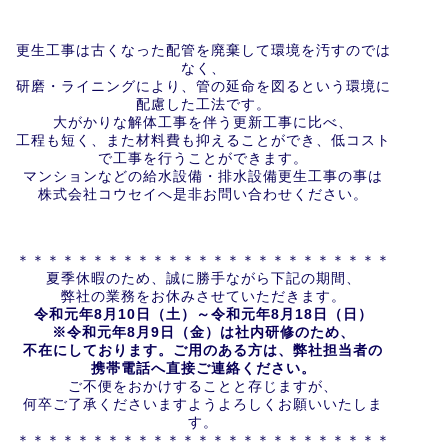
更生工事は古くなった配管を廃棄して環境を汚すのでは
なく、
研磨・ライニングにより、管の延命を図るという環境に
配慮した工法です。
大がかりな解体工事を伴う更新工事に比べ、
工程も短く、また材料費も抑えることができ、低コスト
で工事を行うことができます。
マンションなどの給水設備・排水設備更生工事の事は
株式会社コウセイへ是非お問い合わせください。
＊＊＊＊＊＊＊＊＊＊＊＊＊＊＊＊＊＊＊＊＊＊＊＊＊
夏季休暇のため、誠に勝手ながら下記の期間、
弊社の業務をお休みさせていただきます。
令和元年8
月10
日（土）～令和元年8
月18
日（日）
※令和元年8
月9
日（金）は社内研修のため、
不在にしております。ご用のある方は、弊社担当者の
携帯電話へ直接ご連絡ください。
ご不便をおかけすることと存じますが、
何卒ご了承くださいますようよろしくお願いいたしま
す。
＊＊＊＊＊＊＊＊＊＊＊＊＊＊＊＊＊＊＊＊＊＊＊＊＊