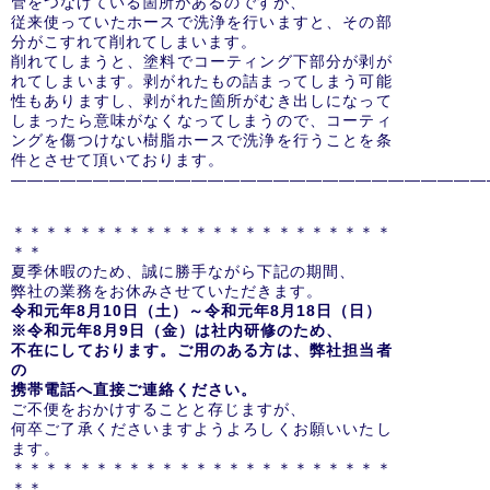
管をつなげている箇所があるのですが、
従来使っていたホースで洗浄を行いますと、その部
分がこすれて削れてしまいます。
削れてしまうと、塗料でコーティング下部分が剥が
れてしまいます。剥がれたもの詰まってしまう可能
性もありますし、剥がれた箇所がむき出しになって
しまったら意味がなくなってしまうので、コーティ
ングを傷つけない樹脂ホースで洗浄を行うことを条
件とさせて頂いております。
―――――――――――――――――――――――――――――
＊＊＊＊＊＊＊＊＊＊＊＊＊＊＊＊＊＊＊＊＊＊＊
＊＊
夏季休暇のため、誠に勝手ながら下記の期間、
弊社の業務をお休みさせていただきます。
令和元年8
月10
日（土）～令和元年8
月18
日（日）
※令和元年8
月9
日（金）は社内研修のため、
不在にしております。ご用のある方は、弊社担当者
の
携帯電話へ直接ご連絡ください。
ご不便をおかけすることと存じますが、
何卒ご了承くださいますようよろしくお願いいたし
ます。
＊＊＊＊＊＊＊＊＊＊＊＊＊＊＊＊＊＊＊＊＊＊＊
＊＊