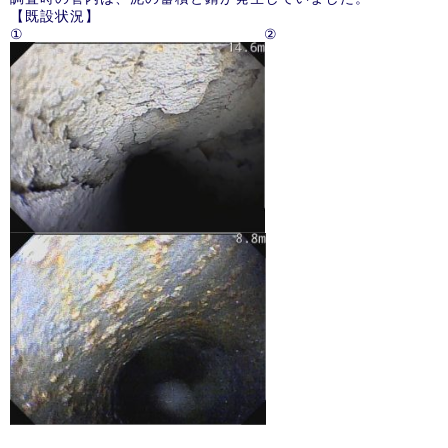
【既設状況】
① ②