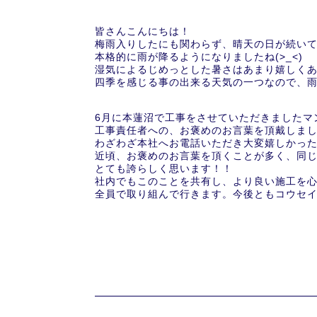
皆さんこんにちは！
梅雨入りしたにも関わらず、晴天の日が続い
本格的に雨が降るようになりましたね(>_<)
湿気によるじめっとした暑さはあまり嬉しく
四季を感じる事の出来る天気の一つなので、雨も
6月に本蓮沼で工事をさせていただきましたマ
工事責任者への、お褒めのお言葉を頂戴しま
わざわざ本社へお電話いただき大変嬉しかっ
近頃、お褒めのお言葉を頂くことが多く、同
とても誇らしく思います！！
社内でもこのことを共有し、より良い施工を
全員で取り組んで行きます。今後ともコウセ