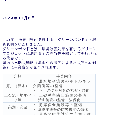
2023年11月8日
この度、神奈川県が発行する「
グリーンボンド
」へ投
資表明をいたしました。
グリーンボンドとは、環境改善効果を有するグリーン
プロジェクトに調達資金の充当先を限定して発行され
る債券です。
県内の水防災戦略（暴雨や台風等による水災害への対
策）に事業資金が充当されます。
分類
事業内容
・ 遊水地や流路のボトルネッ
河川（洪水）
ク箇所等の整備
・ 河川の防災対策の充実・強化
土石流・地すべ
・ 土砂災害防止施設の整備
り等
・ 治山施設の整備・強靱化
・ 海岸保全施設等の整備
高潮・高波
・ 漁港施設等の防災機能の強化
・ 道路の防災対策の充実・強