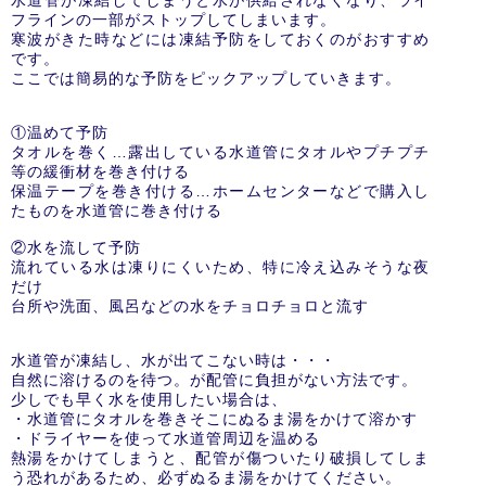
フラインの一部がストップしてしまいます。
寒波がきた時などには凍結予防をしておくのがおすすめ
です。
ここでは簡易的な予防をピックアップしていきます。
①温めて予防
タオルを巻く…露出している水道管にタオルやプチプチ
等の緩衝材を巻き付ける
保温テープを巻き付ける…ホームセンターなどで購入し
たものを水道管に巻き付ける
②水を流して予防
流れている水は凍りにくいため、特に冷え込みそうな夜
だけ
台所や洗面、風呂などの水をチョロチョロと流す
水道管が凍結し、水が出てこない時は・・・
自然に溶けるのを待つ。が配管に負担がない方法です。
少しでも早く水を使用したい場合は、
・水道管にタオルを巻きそこにぬるま湯をかけて溶かす
・ドライヤーを使って水道管周辺を温める
熱湯をかけてしまうと、配管が傷ついたり破損してしま
う恐れがあるため、必ずぬるま湯をかけてください。