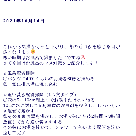
2021年10月14日
これから気温がぐっと下がり、冬の近づきを感じる日が
多くなります
寒い時期はお風呂で温まりたいですね
さて今回はお風呂のマメ知識をご紹介します！
☆風呂配管掃除
①バケツに40℃ぐらいのお湯を6ℓほど溜める
②一気に排水溝に流し込む
☆追い焚き配管掃除（1つ穴タイプ）
①穴の5～10cm程上までお湯または水を張る
10Lの水に対して50g程度の漂白剤を投入し、しっかりか
き混ぜて溶かす
②そのままお湯を沸かし、お湯が沸いた後2時間〜3時間
放置してから追い焚きをする
その後はお湯を抜いて、シャワーで勢いよく配管を洗い
流して完了