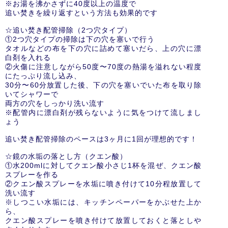
※お湯を沸かさずに40度以上の温度で
追い焚きを繰り返すという方法も効果的です
☆追い焚き配管掃除（2つ穴タイプ）
①2つ穴タイプの掃除は下の穴を塞いで行う
タオルなどの布を下の穴に詰めて塞いだら、上の穴に漂
白剤を入れる
②火傷に注意しながら50度〜70度の熱湯を溢れない程度
にたっぷり流し込み、
30分〜60分放置した後、下の穴を塞いでいた布を取り除
いてシャワーで
両方の穴をしっかり洗い流す
※配管内に漂白剤が残らないように気をつけて流しまし
ょう
追い焚き配管掃除のペースは3ヶ月に1回が理想的です！
☆鏡の水垢の落とし方（クエン酸）
①水200mlに対してクエン酸小さじ1杯を混ぜ、クエン酸
スプレーを作る
②クエン酸スプレーを水垢に噴き付けて10分程放置して
洗い流す
※しつこい水垢には、キッチンペーパーをかぶせた上か
ら、
クエン酸スプレーを噴き付けて放置しておくと落としや