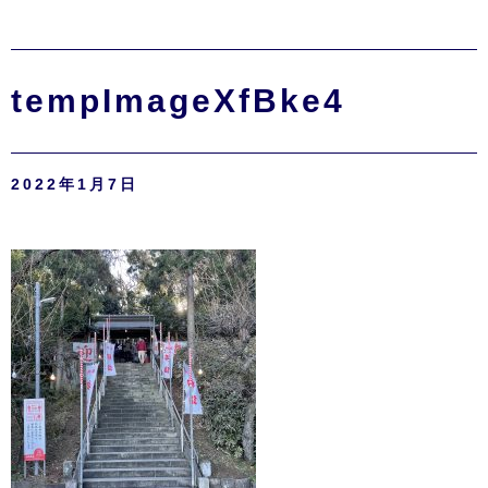
tempImageXfBke4
2022年1月7日