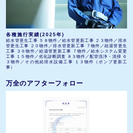
各種施行実績(2025年)
給水管更生工事 ５８物件／給水管更新工事 ２３物件／排水
管更生工事 ２０物件／排水管更新工事 ７物件／給湯管更生
工事 ３６物件／給湯管更新工事 ７物件／給水システム変更
工事 １５物件／劣化診断調査 ８３物件／配管洗浄・清掃 ６
３物件／その他給排水設備工事 １３物件（ポンプ更新工
事）
万全のアフターフォロー