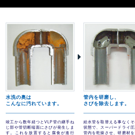
水洗の奥は
管内を研磨し、
こんなに汚れています。
さびを除去します。
竣工から数年経つとVLP管の継手ね
給水管を取替える事なくそ
じ部や管切断端面にさびが発生しま
状態で、スーパードライ圧
す。これを放置すると腐食が進行
管内を乾燥させ、研磨材を