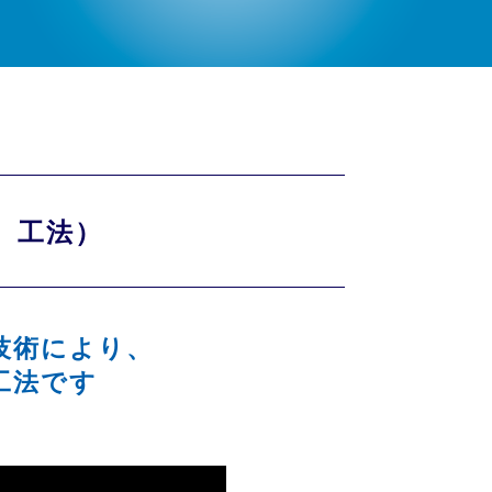
on）工法）
技術により、
工法です