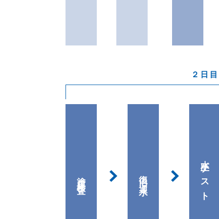
水圧テスト
復旧・通水
塗膜検査