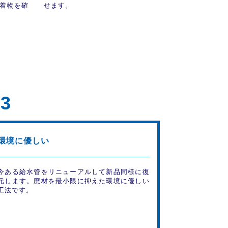
着物を確
せます。
03
環境に優しい
今ある給水管をリニューアルして新品同様に復
元します。廃材を最小限に抑えた環境に優しい
工法です。