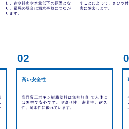
し、赤水排出や水量低下の原因とな
すことによって、さびや付
り、最悪の場合は漏水事故につなが
実に除去します。
ります。
02
高い安全性
実
高品質工ポキシ樹脂塗料は無味無臭 で人体に
工
は無害で安心です。厚塗り性、密着性、耐久
を
性、耐水性に優れています。
り