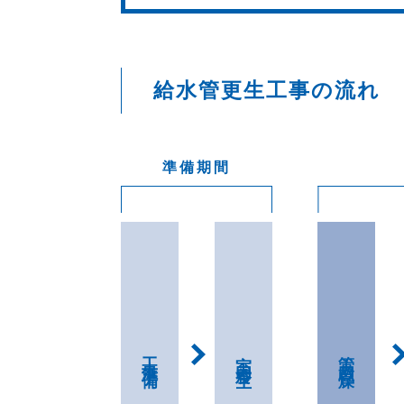
給水管更生工事の流れ
工事準備
室内養生
管内乾燥