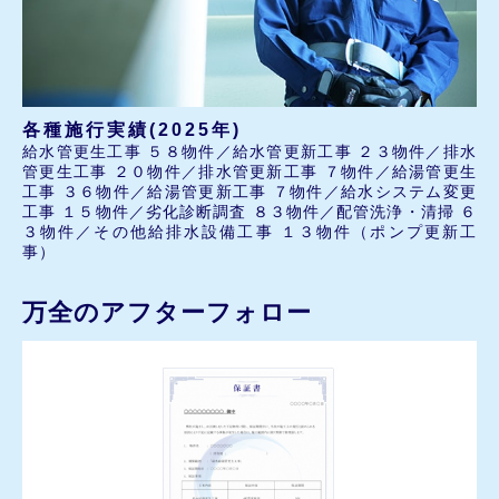
各種施行実績(2025年)
給水管更生工事 ５８物件／給水管更新工事 ２３物件／排水
管更生工事 ２０物件／排水管更新工事 ７物件／給湯管更生
工事 ３６物件／給湯管更新工事 ７物件／給水システム変更
工事 １５物件／劣化診断調査 ８３物件／配管洗浄・清掃 ６
３物件／その他給排水設備工事 １３物件（ポンプ更新工
事）
万全のアフターフォロー